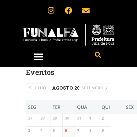
Eventos
AGOSTO 2026
JULHO
SETEMBRO
SEG
TER
QUA
QUI
SEX
27
28
29
30
31
1
2
3
4
5
6
7
8
9