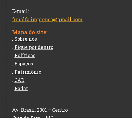
E-mail:
funalfa.imprensa@gmail.com
Mapa do site:
.
Sobre nós
.
Fique por dentro
.
Políticas
.
Espaços
.
Patrimônio
.
CAD
.
Radar
Av. Brasil, 2001 – Centro
Juiz de Fora – MG
CEP: 36060-010