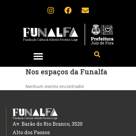
Fique por dentro
Nos espaços da Funalfa
Nenhum evento encontrado!
Av. Barão do Rio Branco, 3520
Alto dos Passos