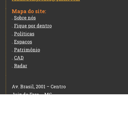
Mapa do site:
.
Sobre nós
.
Fique por dentro
.
Políticas
.
Espaços
.
Patrimônio
.
CAD
.
Radar
Av. Brasil, 2001 – Centro
Juiz de Fora – MG
CEP: 36060-010