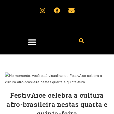
Fique por dentro
FestivAice celebra a cultura
afro-brasileira nestas quarta e
quinta-feira