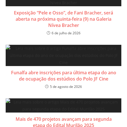
​Exposição “Pele e Osso”, de Fani Bracher, será
aberta na próxima quinta-feira (9) na Galeria
Nívea Bracher
6 de julho de 2026
Funalfa abre inscrições para última etapa do ano
de ocupação dos estúdios do Polo JF Cine
5 de agosto de 2026
Mais de 470 projetos avançam para segunda
etapa do Edital Murilão 2025