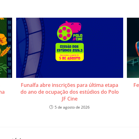
a
Funalfa abre inscrições para última etapa
Fe
na
do ano de ocupação dos estúdios do Polo
JF Cine
5 de agosto de 2026