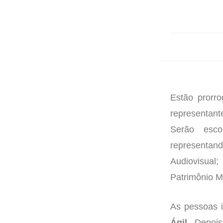
Estão prorro
representant
Serão esco
representan
Audiovisual
Patrimônio Ma
As pessoas 
Ágil
. Depois