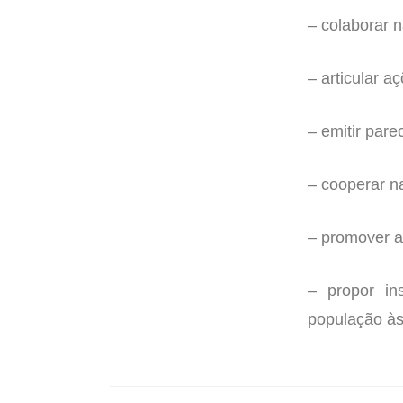
– colaborar n
– articular a
– emitir pare
– cooperar n
– promover a
– propor in
população às