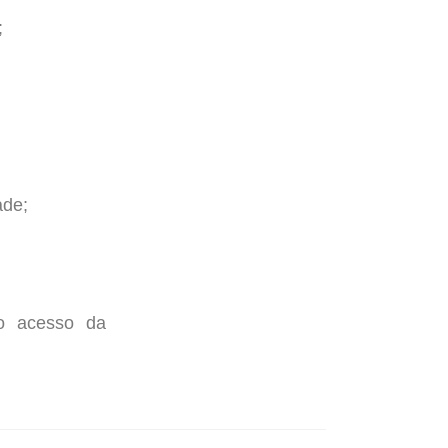
;
ade;
 o acesso da