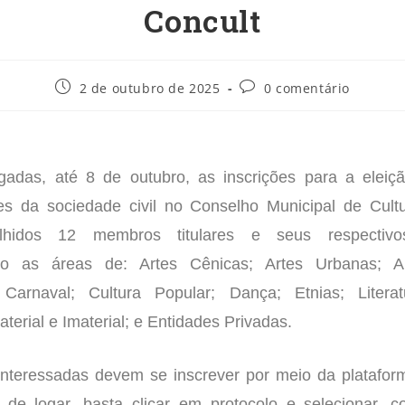
Concult
2 de outubro de 2025
0 comentário
gadas, até 8 de outubro, as inscrições para a elei
es da sociedade civil no Conselho Municipal de Cultu
lhidos 12 membros titulares e seus respectivos
do as áreas de: Artes Cênicas; Artes Urbanas; Ar
; Carnaval; Cultura Popular; Dança; Etnias; Literat
terial e Imaterial; e Entidades Privadas.
interessadas devem se inscrever por meio da platafo
 de logar, basta clicar em protocolo e selecionar, 