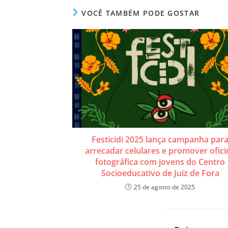
VOCÊ TAMBÉM PODE GOSTAR
Festicidi 2025 lança campanha par
arrecadar celulares e promover ofici
fotográfica com jovens do Centro
Socioeducativo de Juiz de Fora
25 de agosto de 2025