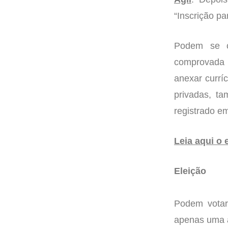
“Inscrição p
Podem se c
comprovada no
anexar currí
privadas, ta
registrado em
Leia aqui o 
Eleição
Podem votar
apenas uma á