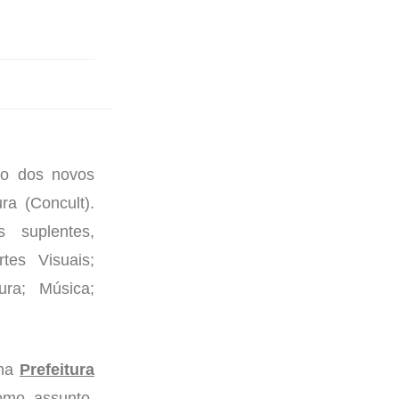
ção dos novos
ra (Concult).
 suplentes,
tes Visuais;
ura; Música;
rma
Prefeitura
como assunto,