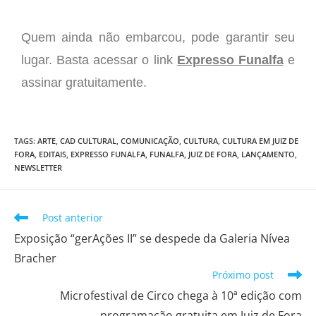
Quem ainda não embarcou, pode garantir seu
lugar. Basta acessar o link
Expresso Funalfa
e
assinar gratuitamente.
TAGS
:
ARTE
,
CAD CULTURAL
,
COMUNICAÇÃO
,
CULTURA
,
CULTURA EM JUIZ DE
FORA
,
EDITAIS
,
EXPRESSO FUNALFA
,
FUNALFA
,
JUIZ DE FORA
,
LANÇAMENTO
,
NEWSLETTER
Post anterior
Exposição “gerAções II” se despede da Galeria Nívea
Bracher
Próximo post
Microfestival de Circo chega à 10ª edição com
programação gratuita em Juiz de Fora