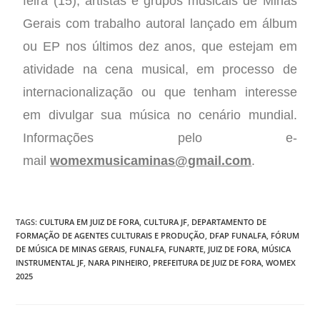
feira (15), artistas e grupos musicais de Minas
Gerais com trabalho autoral lançado em álbum
ou EP nos últimos dez anos, que estejam em
atividade na cena musical, em processo de
internacionalização ou que tenham interesse
em divulgar sua música no cenário mundial.
Informações pelo e-
mail
womexmusicaminas@gmail.com
.
TAGS
:
CULTURA EM JUIZ DE FORA
,
CULTURA JF
,
DEPARTAMENTO DE
FORMAÇÃO DE AGENTES CULTURAIS E PRODUÇÃO
,
DFAP FUNALFA
,
FÓRUM
DE MÚSICA DE MINAS GERAIS
,
FUNALFA
,
FUNARTE
,
JUIZ DE FORA
,
MÚSICA
INSTRUMENTAL JF
,
NARA PINHEIRO
,
PREFEITURA DE JUIZ DE FORA
,
WOMEX
2025