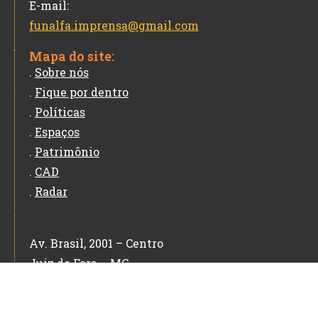
E-mail:
funalfa.imprensa@gmail.com
Mapa do site:
.
Sobre nós
.
Fique por dentro
.
Políticas
.
Espaços
.
Patrimônio
.
CAD
.
Radar
Av. Brasil, 2001 – Centro
Juiz de Fora – MG
CEP: 36060-010