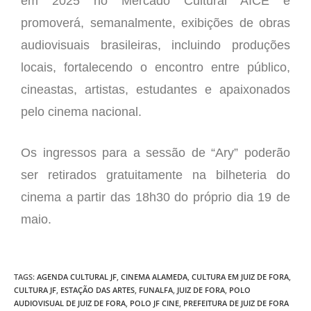
em 2025 no Mercado Cultural AICE e
promoverá, semanalmente, exibições de obras
audiovisuais brasileiras, incluindo produções
locais, fortalecendo o encontro entre público,
cineastas, artistas, estudantes e apaixonados
pelo cinema nacional.
Os ingressos para a sessão de “Ary” poderão
ser retirados gratuitamente na bilheteria do
cinema a partir das 18h30 do próprio dia 19 de
maio.
TAGS
:
AGENDA CULTURAL JF
,
CINEMA ALAMEDA
,
CULTURA EM JUIZ DE FORA
,
CULTURA JF
,
ESTAÇÃO DAS ARTES
,
FUNALFA
,
JUIZ DE FORA
,
POLO
AUDIOVISUAL DE JUIZ DE FORA
,
POLO JF CINE
,
PREFEITURA DE JUIZ DE FORA